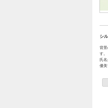
シ
背景
す。
氏名
優美