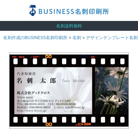
名刺送料無料
名刺作成のBUSINESS名刺印刷所
>
名刺
>
デザインテンプレート名刺