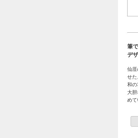
筆
デ
仙厓
せた
和の
大胆
めて