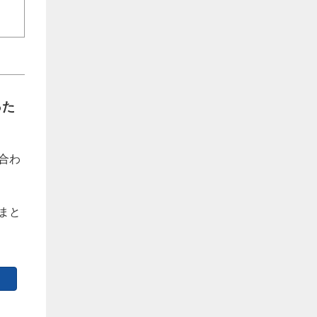
った
合わ
まと