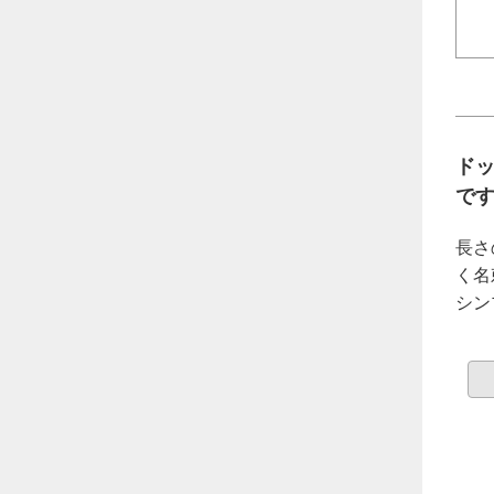
ド
で
長さ
く名
シン