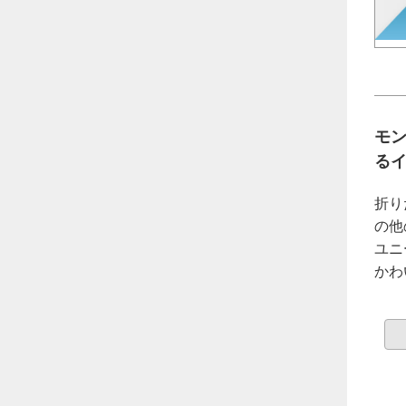
モ
る
折り
の他
ユニ
かわ