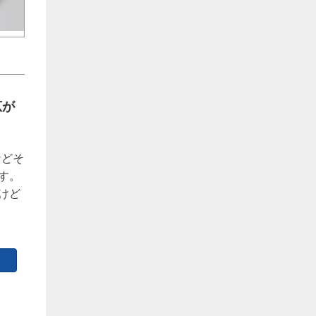
広が
などそ
す。
けど