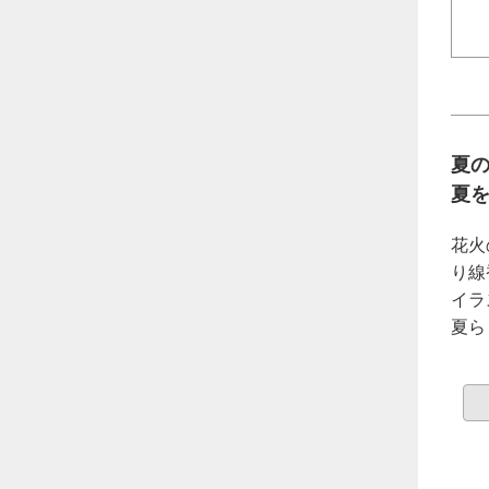
夏
夏
花火
り線
イラ
夏ら