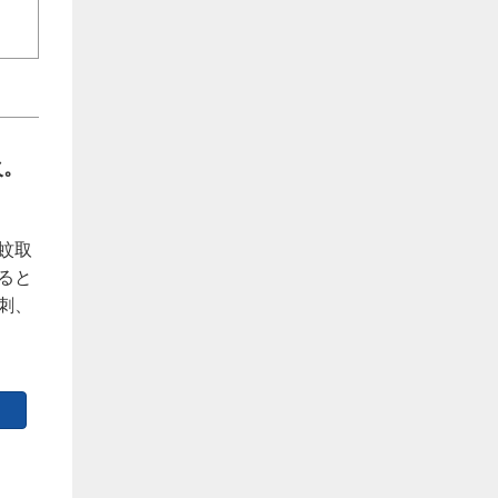
火。
蚊取
ると
刺、