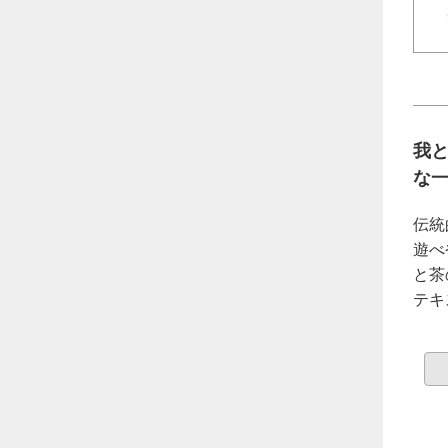
我
な
伝統
遊べ
と茶
テキ