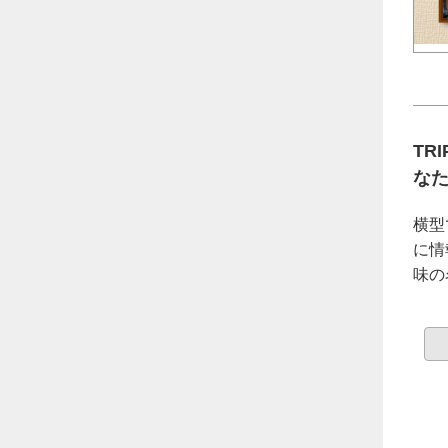
TR
な
横型
に情
味の