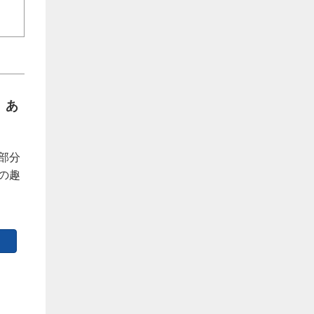
、あ
部分
の趣