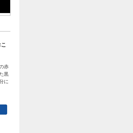
おこ
の赤
た黒
分に