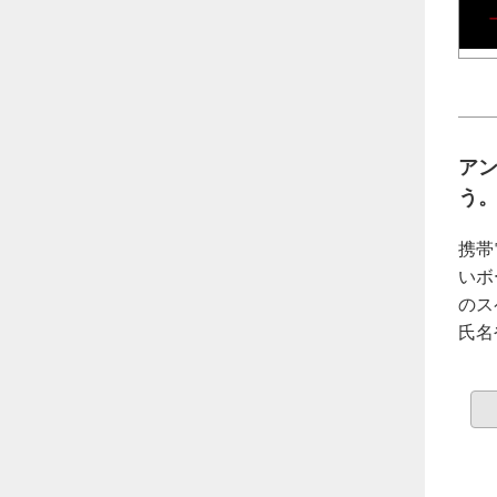
ア
う
携帯
いボ
のス
氏名