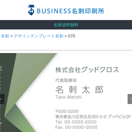
名刺送料無料
>
名刺
>
デザインテンプレート名刺
> 570