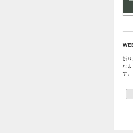
WE
折り
れま
す。