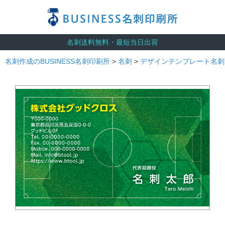
名刺送料無料・最短当日出荷
名刺作成のBUSINESS名刺印刷所
>
名刺
>
デザインテンプレート名刺