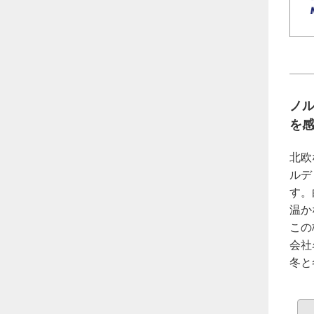
ノ
を
北欧
ルデ
す。
温か
この
会社
冬と