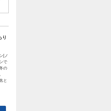
もり
ン[ノ
ンで
冬の
。
名と