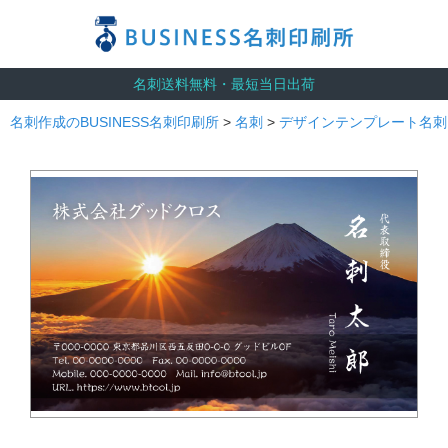
名刺送料無料・最短当日出荷
名刺作成のBUSINESS名刺印刷所
>
名刺
>
デザインテンプレート名刺