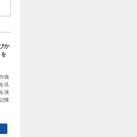
びか
さを
力強
を活
を演
記憶