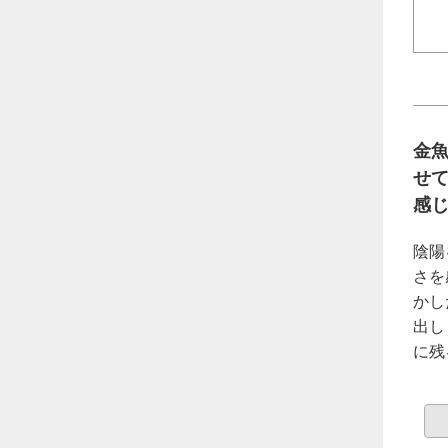
金
せ
感
陰陽
さを
かし
出し
に残