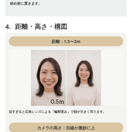
斜め前に置きます。
4.
距離・高さ・構図
距離：1.5〜2m
近すぎると広角レンズによる「輪郭歪み」で顔が大きく写ります。
カメラの高さ：目線か微妙に上