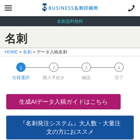
名刺送料無料
名刺
HOME
>
名刺
> データ入稿名刺
仕様選択
購入手続き
確認
完了
生成AIデータ入稿ガイドはこちら
『名刺発注システム』大人数・大量注
文の方におススメ