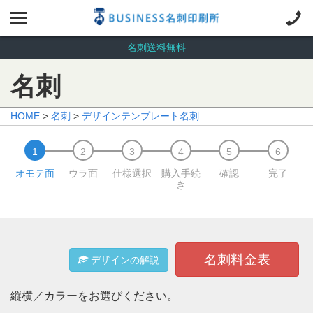
名刺送料無料
名刺
HOME
>
名刺
>
デザインテンプレート名刺
オモテ面
ウラ面
仕様選択
購入手続
確認
完了
き
名刺料金表
デザインの解説
縦横／カラーをお選びください。