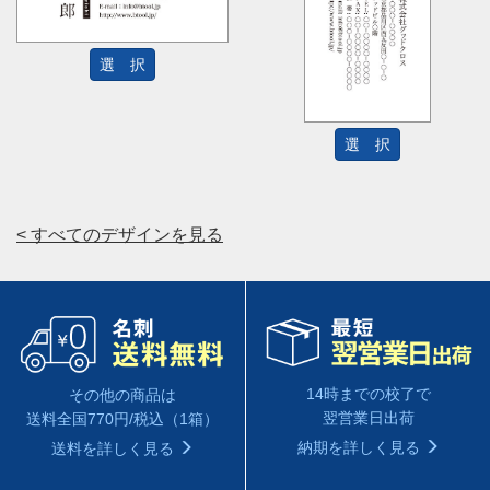
選 択
選 択
< すべてのデザインを見る
14時までの校了で
その他の商品は
翌営業日出荷
送料全国770円/税込（1箱）
納期を詳しく見る
送料を詳しく見る