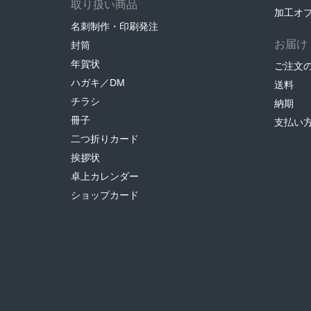
取り扱い商品
加工オ
名刺制作・印刷発注
お届け
封筒
年賀状
ご注文
ハガキ／DM
送料
チラシ
納期
冊子
支払い
二つ折りカード
挨拶状
卓上カレンダー
ショップカード