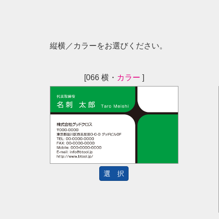
縦横／カラーをお選びください。
[066 横・
カラー
]
選 択