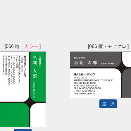
[066 縦・
カラー
]
[066 横・モノクロ ]
選 択