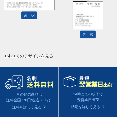
選 択
選 択
< すべてのデザインを見る
14時までの校了で
その他の商品は
翌営業日出荷
送料全国770円/税込（1箱）
納期を詳しく見る
送料を詳しく見る