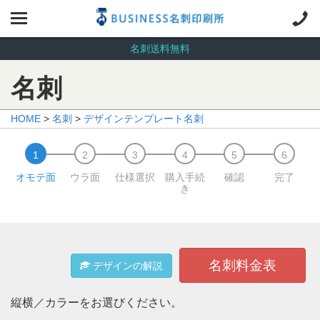
名刺送料無料
名刺
HOME
>
名刺
>
デザインテンプレート名刺
オモテ面
ウラ面
仕様選択
購入手続
確認
完了
き
名刺料金表
デザインの解説
縦横／カラーをお選びください。