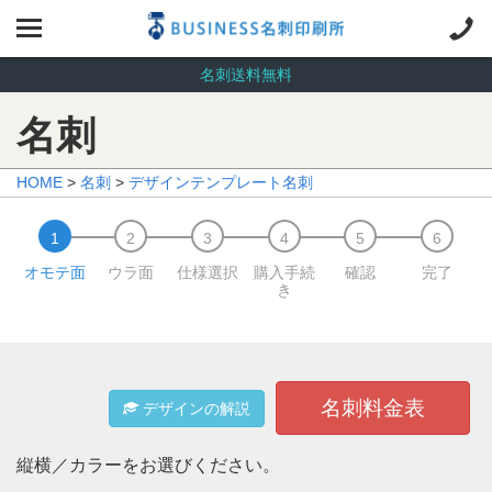
名刺送料無料
名刺
HOME
>
名刺
>
デザインテンプレート名刺
オモテ面
ウラ面
仕様選択
購入手続
確認
完了
き
名刺料金表
デザインの解説
縦横／カラーをお選びください。