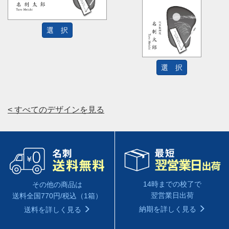
選 択
選 択
< すべてのデザインを見る
14時までの校了で
その他の商品は
翌営業日出荷
送料全国770円/税込（1箱）
納期を詳しく見る
送料を詳しく見る