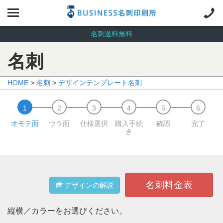
名刺送料無料
名刺
HOME
>
名刺
>
デザインテンプレート名刺
オモテ面
ウラ面
仕様選択
購入手続
確認
完了
き
名刺料金表
デザインの解説
縦横／カラーをお選びください。