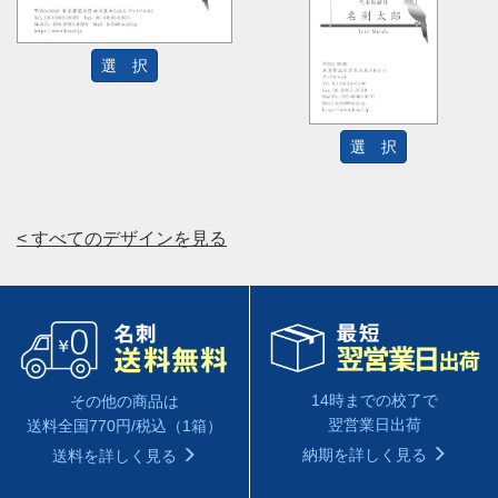
選 択
選 択
< すべてのデザインを見る
14時までの校了で
その他の商品は
翌営業日出荷
送料全国770円/税込（1箱）
納期を詳しく見る
送料を詳しく見る