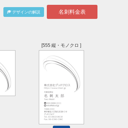
名刺料金表
デザインの解説
[555 縦・モノクロ ]