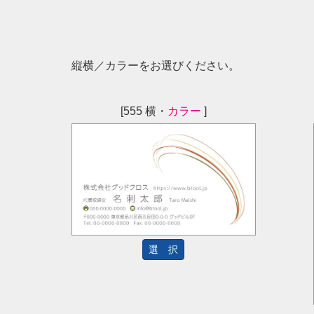
縦横／カラーをお選びください。
[555 横・
カラー
]
選 択