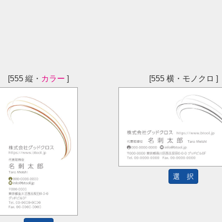
[555 縦・
カラー
]
[555 横・モノクロ ]
選 択