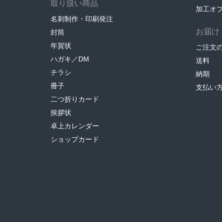
取り扱い商品
加工オ
名刺制作・印刷発注
お届け
封筒
年賀状
ご注文
ハガキ／DM
送料
チラシ
納期
冊子
支払い
二つ折りカード
挨拶状
卓上カレンダー
ショップカード