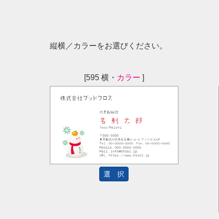
縦横／カラーをお選びください。
[595 横・
カラー
]
選 択