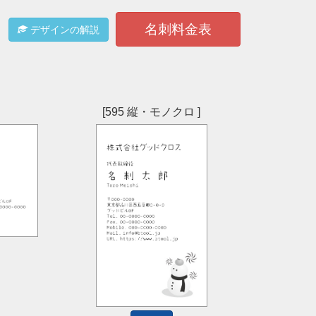
名刺料金表
デザインの解説
[595 縦・モノクロ ]