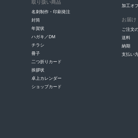
取り扱い商品
加工オ
名刺制作・印刷発注
お届け
封筒
年賀状
ご注文
ハガキ／DM
送料
チラシ
納期
冊子
支払い
二つ折りカード
挨拶状
卓上カレンダー
ショップカード