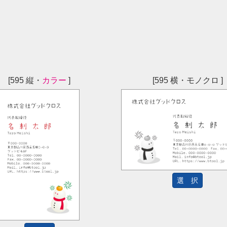
[595 縦・
カラー
]
[595 横・モノクロ ]
選 択