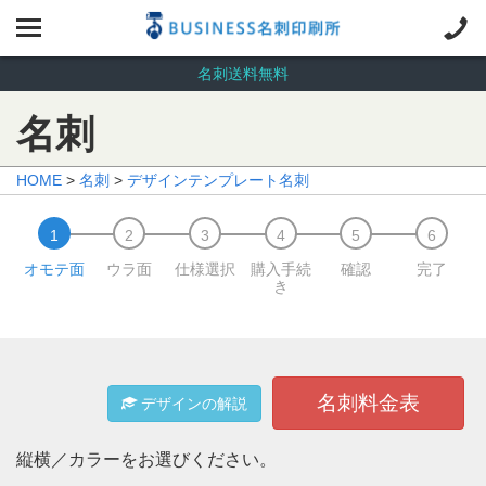
名刺送料無料
名刺
HOME
>
名刺
>
デザインテンプレート名刺
オモテ面
ウラ面
仕様選択
購入手続
確認
完了
き
名刺料金表
デザインの解説
縦横／カラーをお選びください。