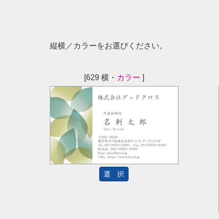
縦横／カラーをお選びください。
[629 横・
カラー
]
選 択