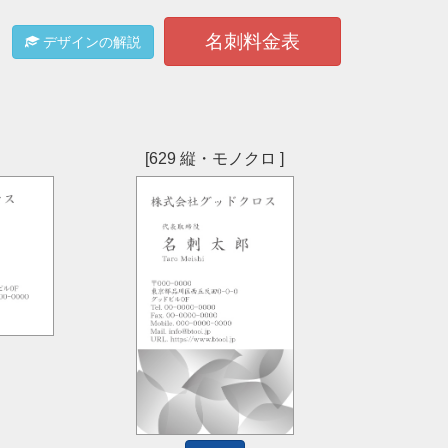
名刺料金表
デザインの解説
[629 縦・モノクロ ]