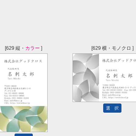
[629 縦・
カラー
]
[629 横・モノクロ ]
選 択