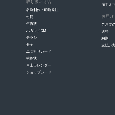
取り扱い商品
加工オ
名刺制作・印刷発注
お届け
封筒
年賀状
ご注文
ハガキ／DM
送料
チラシ
納期
冊子
支払い
二つ折りカード
挨拶状
卓上カレンダー
ショップカード