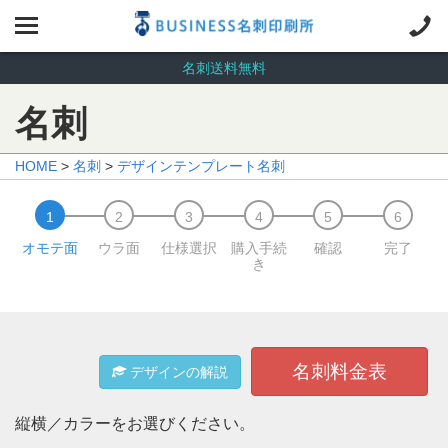
名刺送料無料
名刺
HOME
>
名刺
>
デザインテンプレート名刺
オモテ面
ウラ面
仕様選択
購入手続
確認
完了
き
名刺料金表
デザインの解説
縦横／カラーをお選びください。