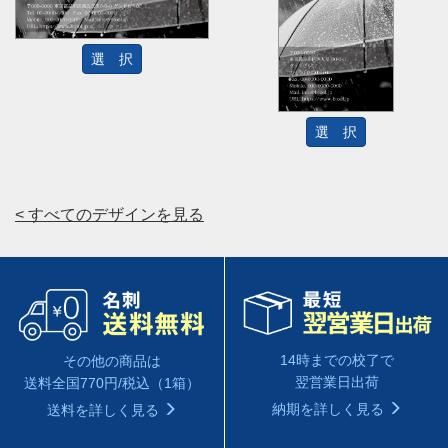
選 択
選 択
< すべてのデザインを見る
14時までの校了で
その他の商品は
翌営業日出荷
送料全国770円/税込（1箱）
納期を詳しく見る
送料を詳しく見る