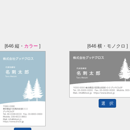
[646 縦・
カラー
]
[646 横・モノクロ ]
選 択