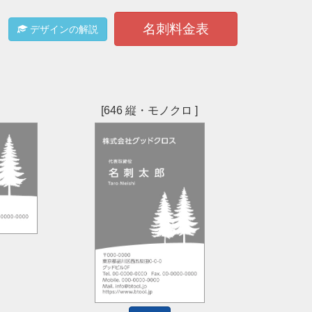
名刺料金表
デザインの解説
[646 縦・モノクロ ]