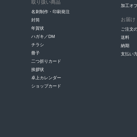
取り扱い商品
加工オ
名刺制作・印刷発注
お届け
封筒
年賀状
ご注文
ハガキ／DM
送料
チラシ
納期
冊子
支払い
二つ折りカード
挨拶状
卓上カレンダー
ショップカード