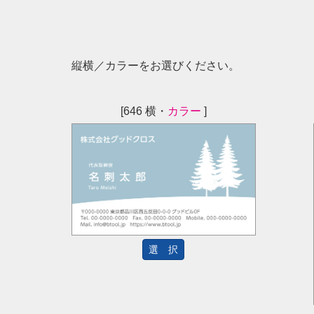
縦横／カラーをお選びください。
[646 横・
カラー
]
選 択