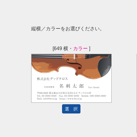
縦横／カラーをお選びください。
[649 横・
カラー
]
選 択