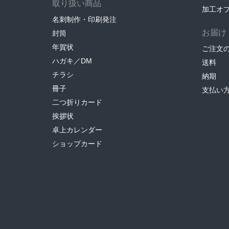
取り扱い商品
加工オ
名刺制作・印刷発注
お届け
封筒
年賀状
ご注文
ハガキ／DM
送料
チラシ
納期
冊子
支払い
二つ折りカード
挨拶状
卓上カレンダー
ショップカード