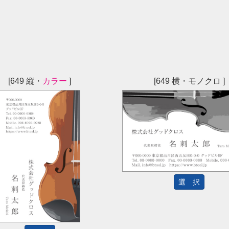
[649 縦・
カラー
]
[649 横・モノクロ ]
選 択