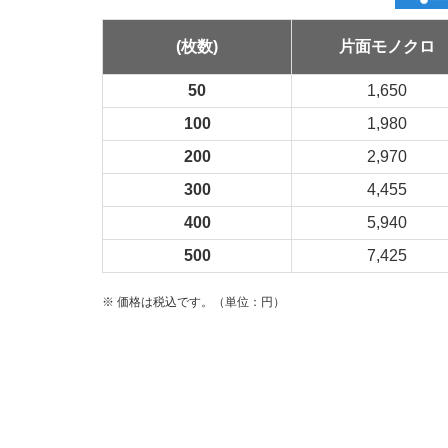
(枚数)
片面モノクロ
50
1,650
100
1,980
200
2,970
300
4,455
400
5,940
500
7,425
※ 価格は税込です。（単位：円）