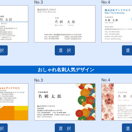
No.4
No.3
択
選 択
選
おしゃれ名刺
人気デザイン
No.4
No.3
択
選 択
選