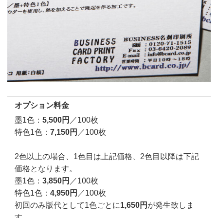
オプション料金
墨1色：
5,500円
／100枚
特色1色：
7,150円
／100枚
2色以上の場合、1色目は上記価格、2色目以降は下記
価格となります。
墨1色：
3,850円
／100枚
特色1色：
4,950円
／100枚
初回のみ版代として1色ごとに
1,650円
が発生致しま
す。