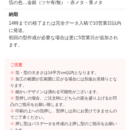
箔の色…金銀（ツヤ有/無）・赤メタ・青メタ
納期
14時までの校了または完全データ入稿で10営業日以内
に発送。
初回の型作成が必要な場合は更に5営業日が追加され
ます。
ご注意
※
箔・型の大きさは14平方cm以内となります。
※
加工の範囲が広範囲に広がる場合には別途お見積りとな
ります。
※
細かいデザインは潰れる可能性がございます。
※
型押しの場合、ご注文時にどちらの面を盛り上げるか凹
凸のご指示をお願い致します。
※
印刷の上への箔押し、型押しは共にお受けできませんの
でご了承ください。
※
押し型はパスデータを作成の上押し型のご指示をお願い
します。