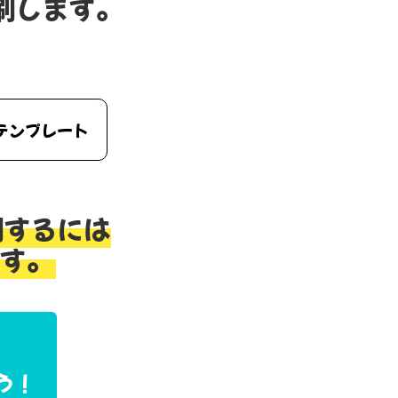
刷します。
テンプレート
刷するには
す。
う！