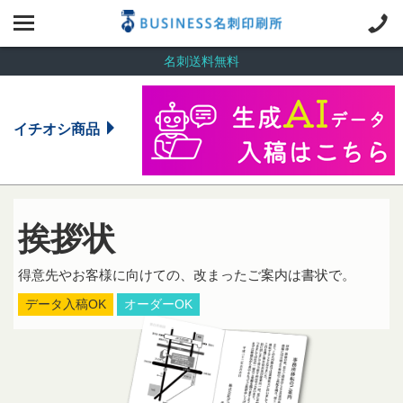
名刺送料無料
イチオシ商品
挨拶状
得意先やお客様に向けての、改まったご案内は書状で。
データ入稿OK
オーダーOK