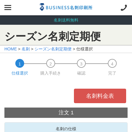
名刺送料無料
シーズン名刺定期便
HOME
>
名刺
>
シーズン名刺定期便
> 仕様選択
仕様選択
購入手続き
確認
完了
名刺料金表
注文 1
名刺の仕様