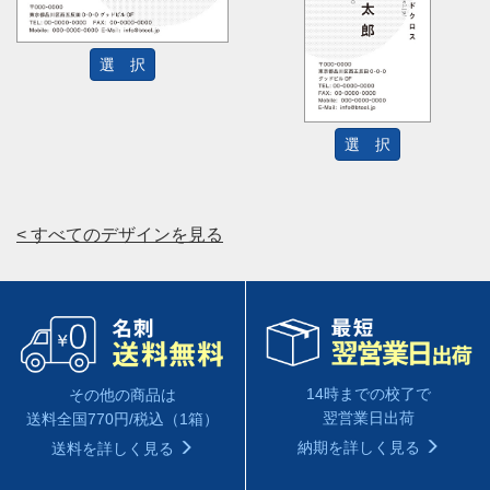
選 択
選 択
< すべてのデザインを見る
14時までの校了で
その他の商品は
翌営業日出荷
送料全国770円/税込（1箱）
納期を詳しく見る
送料を詳しく見る