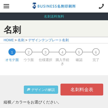
名刺送料無料
名刺
HOME
>
名刺
>
デザインテンプレート名刺
オモテ面
ウラ面
仕様選択
購入手続
確認
完了
き
名刺料金表
デザインの解説
縦横／カラーをお選びください。