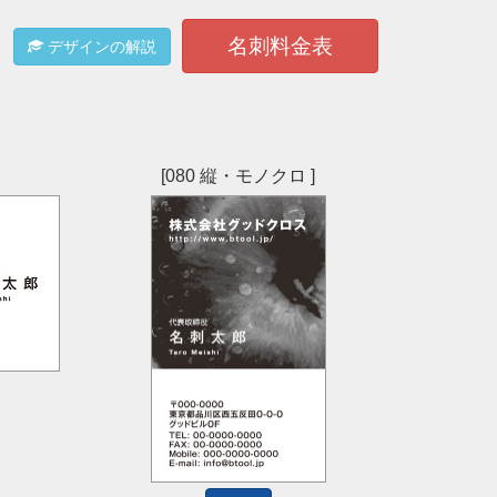
名刺料金表
デザインの解説
[080 縦・モノクロ ]