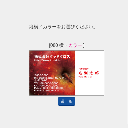
縦横／カラーをお選びください。
[080 横・
カラー
]
選 択