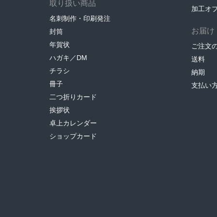
取り扱い商品
加工オ
名刺制作・印刷発注
お届け
封筒
年賀状
ご注文
ハガキ／DM
送料
チラシ
納期
冊子
支払い
二つ折りカード
挨拶状
卓上カレンダー
ショップカード