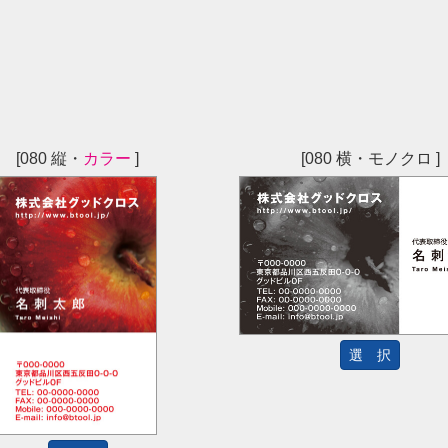
[080 縦・
カラー
]
[080 横・モノクロ ]
選 択