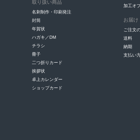
取り扱い商品
加工オ
名刺制作・印刷発注
お届け
封筒
年賀状
ご注文
ハガキ／DM
送料
チラシ
納期
冊子
支払い
二つ折りカード
挨拶状
卓上カレンダー
ショップカード