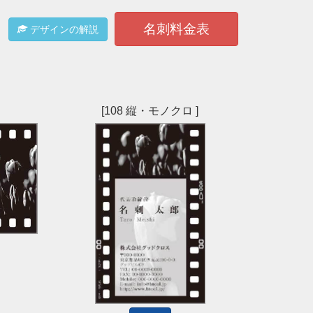
名刺料金表
デザインの解説
[108 縦・モノクロ ]