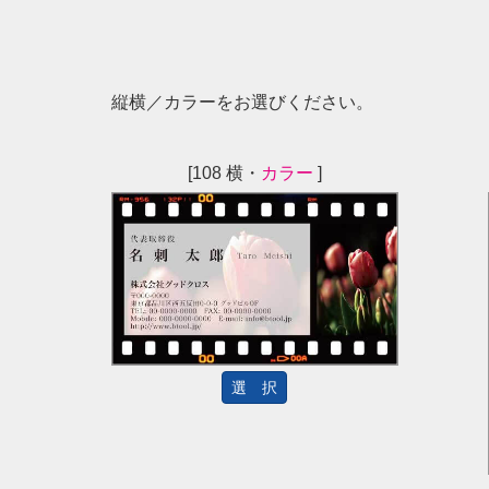
縦横／カラーをお選びください。
[108 横・
カラー
]
選 択