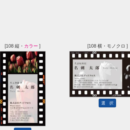
[108 縦・
カラー
]
[108 横・モノクロ ]
選 択