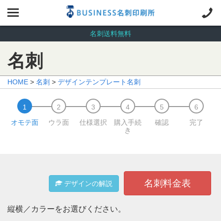
名刺送料無料
名刺
HOME
>
名刺
>
デザインテンプレート名刺
オモテ面
ウラ面
仕様選択
購入手続
確認
完了
き
名刺料金表
デザインの解説
縦横／カラーをお選びください。