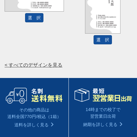
選 択
選 択
< すべてのデザインを見る
14時までの校了で
その他の商品は
翌営業日出荷
送料全国770円/税込（1箱）
納期を詳しく見る
送料を詳しく見る