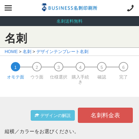
名刺送料無料
名刺
HOME
>
名刺
>
デザインテンプレート名刺
オモテ面
ウラ面
仕様選択
購入手続
確認
完了
き
名刺料金表
デザインの解説
縦横／カラーをお選びください。