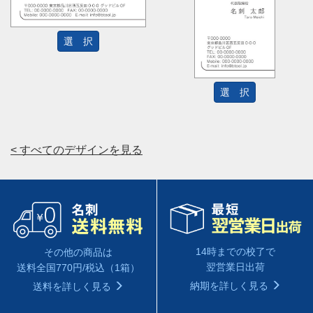
選 択
選 択
< すべてのデザインを見る
14時までの校了で
その他の商品は
翌営業日出荷
送料全国770円/税込（1箱）
納期を詳しく見る
送料を詳しく見る