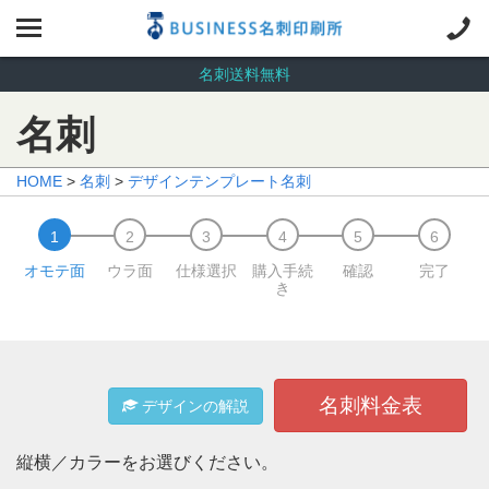
名刺送料無料
名刺
HOME
>
名刺
>
デザインテンプレート名刺
オモテ面
ウラ面
仕様選択
購入手続
確認
完了
き
名刺料金表
デザインの解説
縦横／カラーをお選びください。