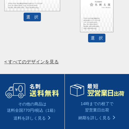
選 択
選 択
< すべてのデザインを見る
14時までの校了で
その他の商品は
翌営業日出荷
送料全国770円/税込（1箱）
納期を詳しく見る
送料を詳しく見る