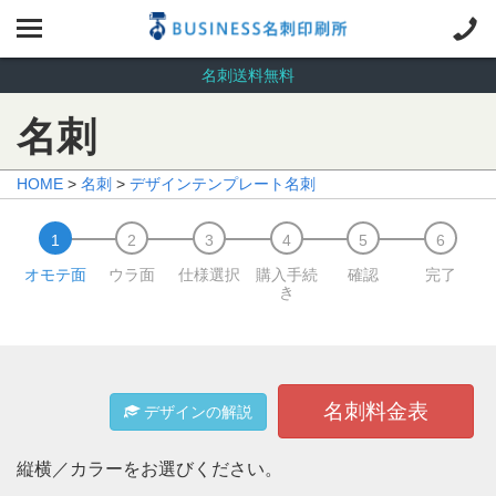
名刺送料無料
名刺
HOME
>
名刺
>
デザインテンプレート名刺
オモテ面
ウラ面
仕様選択
購入手続
確認
完了
き
名刺料金表
デザインの解説
縦横／カラーをお選びください。