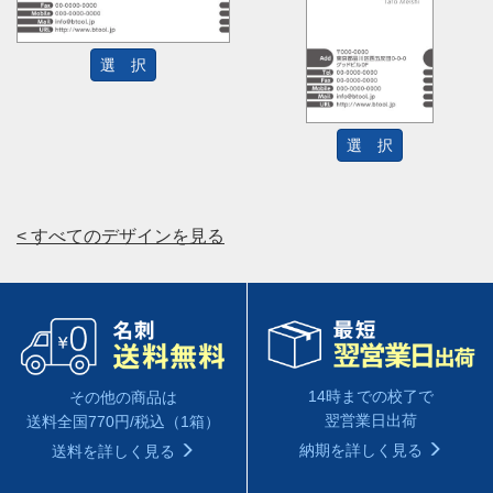
選 択
選 択
< すべてのデザインを見る
14時までの校了で
その他の商品は
翌営業日出荷
送料全国770円/税込（1箱）
納期を詳しく見る
送料を詳しく見る