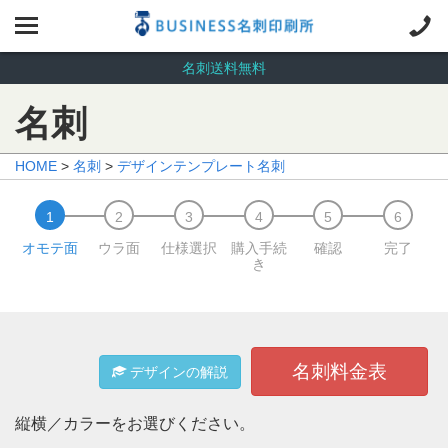
名刺送料無料
名刺
HOME
>
名刺
>
デザインテンプレート名刺
オモテ面
ウラ面
仕様選択
購入手続
確認
完了
き
名刺料金表
デザインの解説
縦横／カラーをお選びください。