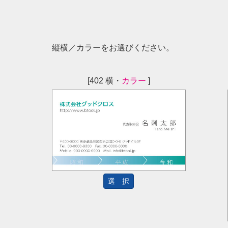
縦横／カラーをお選びください。
[402 横・
カラー
]
選 択