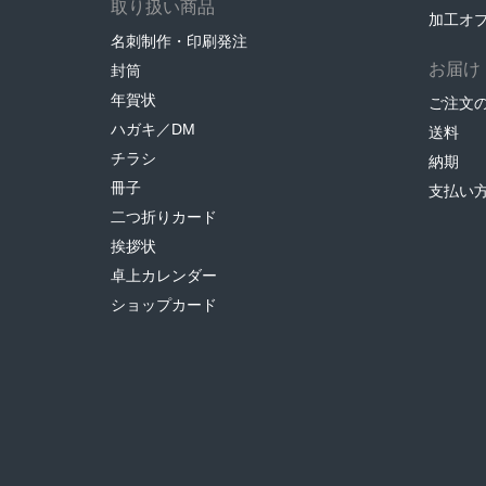
取り扱い商品
加工オ
名刺制作・印刷発注
お届け
封筒
年賀状
ご注文
ハガキ／DM
送料
チラシ
納期
冊子
支払い
二つ折りカード
挨拶状
卓上カレンダー
ショップカード