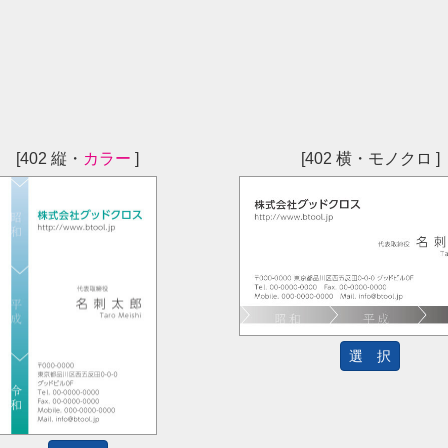
[402 縦・
カラー
]
[402 横・モノクロ ]
選 択