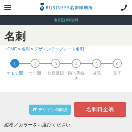
名刺送料無料
名刺
HOME
>
名刺
>
デザインテンプレート名刺
オモテ面
ウラ面
仕様選択
購入手続
確認
完了
き
名刺料金表
デザインの解説
縦横／カラーをお選びください。