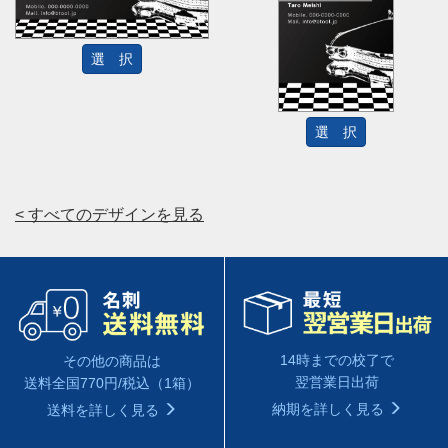
選 択
選 択
< すべてのデザインを見る
14時までの校了で
その他の商品は
翌営業日出荷
送料全国770円/税込（1箱）
納期を詳しく見る
送料を詳しく見る