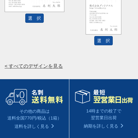
選 択
選 択
< すべてのデザインを見る
14時までの校了で
その他の商品は
翌営業日出荷
送料全国770円/税込（1箱）
納期を詳しく見る
送料を詳しく見る