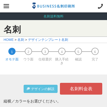
名刺送料無料
名刺
HOME
>
名刺
>
デザインテンプレート名刺
オモテ面
ウラ面
仕様選択
購入手続
確認
完了
き
名刺料金表
デザインの解説
縦横／カラーをお選びください。