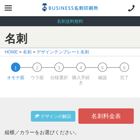
名刺送料無料
名刺
HOME
>
名刺
>
デザインテンプレート名刺
オモテ面
ウラ面
仕様選択
購入手続
確認
完了
き
名刺料金表
デザインの解説
縦横／カラーをお選びください。