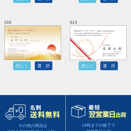
516
513
詳しく
選 択
詳しく
選 択
14時までの校了で
その他の商品は