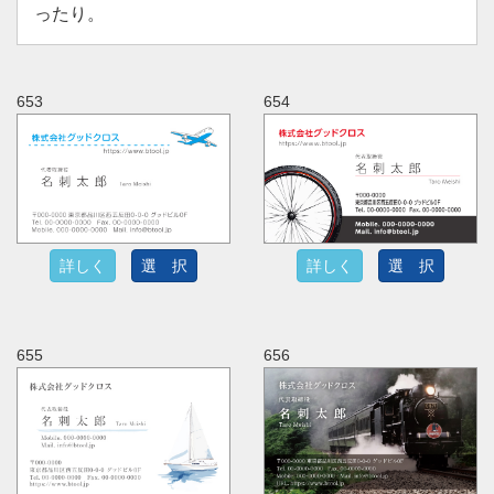
ったり。
653
654
詳しく
選 択
詳しく
選 択
655
656