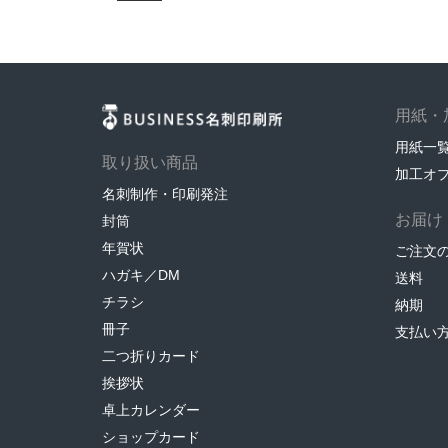
用紙・
用紙一
取り扱い商品
加工オ
名刺制作・印刷発注
お届け
封筒
年賀状
ご注文
ハガキ／DM
送料
チラシ
納期
冊子
支払い
二つ折りカード
挨拶状
卓上カレンダー
ショップカード