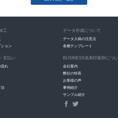
加工
データ作成について
覧
データ入稿の注意点
プション
各種テンプレート
・支払い
BUSINESS名刺印刷所につ
の流れ
会社案内
弊社の特長
お客様の声
方法
事例紹介
サンプル紹介