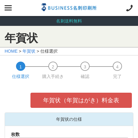
名刺送料無料
年賀状
HOME
>
年賀状
> 仕様選択
仕様選択
購入手続き
確認
完了
年賀状（年賀はがき）料金表
年賀状の仕様
枚数