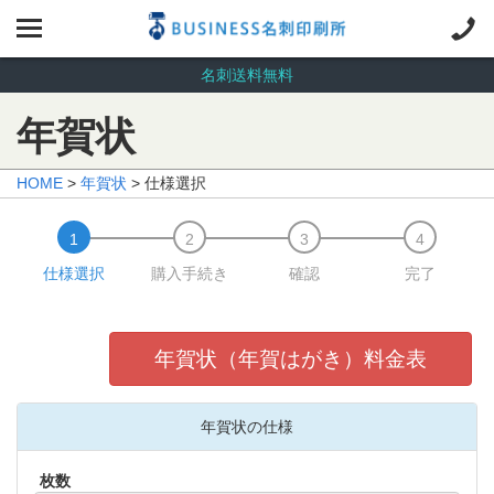
名刺送料無料
年賀状
HOME
>
年賀状
> 仕様選択
仕様選択
購入手続き
確認
完了
年賀状（年賀はがき）料金表
年賀状の仕様
枚数