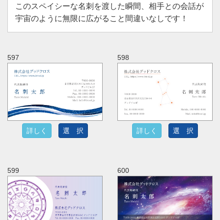
このスペイシーな名刺を渡した瞬間、相手との会話が
宇宙のように無限に広がること間違いなしです！
597
598
詳しく
選 択
詳しく
選 択
599
600